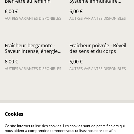
Bien-être au féminin
Système immunitaire
renforcé
6,00 €
6,00 €
AUTRES VARIANTES DISPONIBLES
AUTRES VARIANTES DISPONIBLES
Fraîcheur bergamote -
Fraîcheur poivrée - Réveil
Saveur intense, énergie
des sens et du corps
instantannée
6,00 €
6,00 €
AUTRES VARIANTES DISPONIBLES
AUTRES VARIANTES DISPONIBLES
Cookies
Contactez-nous
Conditions
Politique de
Politique de cookies
Ce site Internet utilise des cookies. Les cookies sont de petits fichiers qui
confidentialité
nous aident à comprendre comment vous utilisez nos services afin